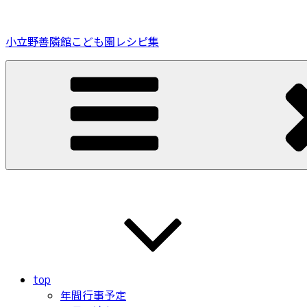
コ
ン
小立野善隣館こども園レシピ集
テ
ン
ツ
へ
ス
キ
ッ
プ
top
年間行事予定