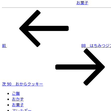
お菓子
投
前
の
稿
投
ナ
稿
ビ
前
88 はちみつ
ゲ
次
ー
の
投
シ
稿
ョ
ン
次
90 おからクッキー
ご飯
おかず
お菓子
アレルギー