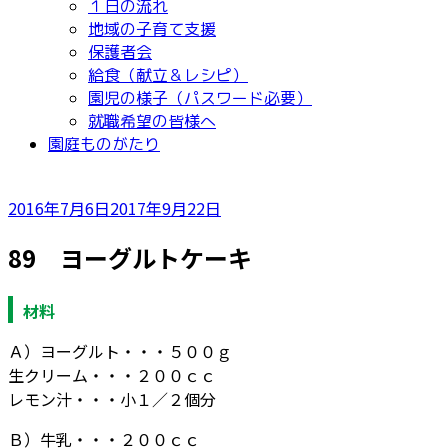
１日の流れ
地域の子育て支援
保護者会
給食（献立＆レシピ）
園児の様子（パスワード必要）
就職希望の皆様へ
園庭ものがたり
投
2016年7月6日
2017年9月22日
稿
89 ヨーグルトケーキ
日:
材料
Ａ）ヨーグルト・・・５００ｇ
生クリーム・・・２００ｃｃ
レモン汁・・・小１／２個分
Ｂ）牛乳・・・２００ｃｃ