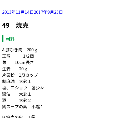
投
2013年11月14日
2017年9月23日
稿
49 焼売
日:
材料
A.豚ひき肉 200ｇ
玉葱 1/2個
葱 10cm長さ
生姜 20ｇ
片栗粉 1/3カップ
胡麻油 大匙１
塩、コショウ 各少々
醤油 大匙１
酒 大匙２
鶏スープの素 小匙１
B.焼売の皮 １袋