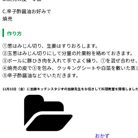
C.辛子酢醤油お好みで
焼売
作り方
①葱はみじん切り、生姜はすりおろします。
②玉葱はみじん切りにして分量の片栗粉を絡めておきます。
③ボールに豚ひき肉を入れて手でよく練り、①を混ぜ合わせ
④焼売の皮で③を包み、クッキングシートや白菜を敷いた蒸
⑤辛子酢醤油などでいただきます。
11月15日（金）に加藤キッチンスタジオの加藤先生をお招きして料理教室を開催しま
カ
テ
ゴ
リ
ー
おかず