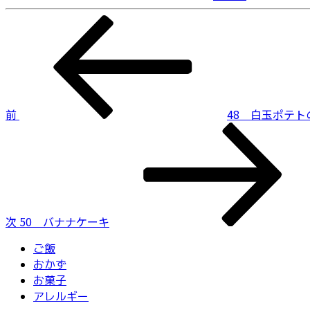
投
前
の
稿
投
ナ
稿
ビ
前
48 白玉ポテ
ゲ
次
ー
の
投
シ
稿
ョ
ン
次
50 バナナケーキ
ご飯
おかず
お菓子
アレルギー