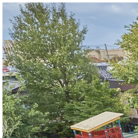
コ
ン
テ
ン
ツ
へ
ス
キ
ッ
プ