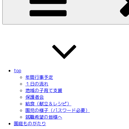
top
年間行事予定
１日の流れ
地域の子育て支援
保護者会
給食（献立＆レシピ）
園児の様子（パスワード必要）
就職希望の皆様へ
園庭ものがたり