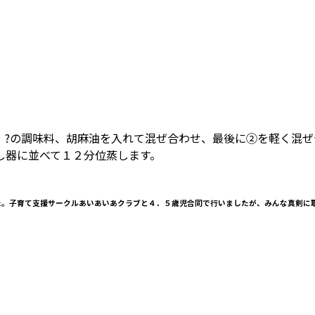
、?の調味料、胡麻油を入れて混ぜ合わせ、最後に②を軽く混ぜ
し器に並べて１２分位蒸します。
した。子育て支援サークルあいあいあクラブと４．５歳児合同で行いましたが、みんな真剣に