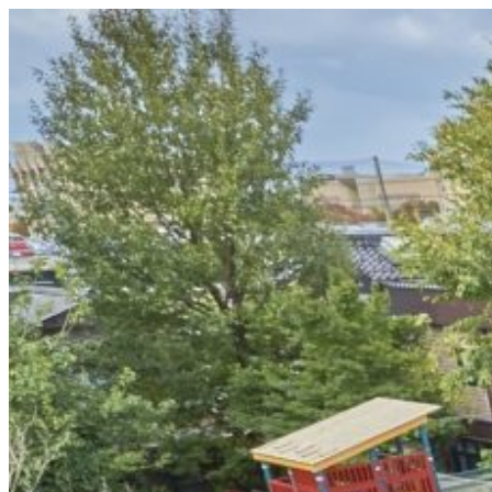
コ
ン
テ
ン
ツ
へ
ス
キ
ッ
プ