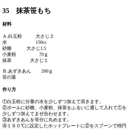
稿
日:
35 抹茶笹もち
材料
Ａ.白玉粉 大さじ２
水 150cc
砂糖 大さじ1.5
小麦粉 70ｇ
抹茶 大さじ１
Ｂ.あずきあん 200ｇ
笹の葉
作り方
①白玉粉に分量の水を少しずつ加えて溶きます。
②ボールに砂糖、小麦粉、抹茶をふるいに通して入れて①を
少しずつ加えてまぜ合わせます。
③あずきあんを等分に丸めます。
④１６０℃に設定したホットプレートに②をスプーンで楕円