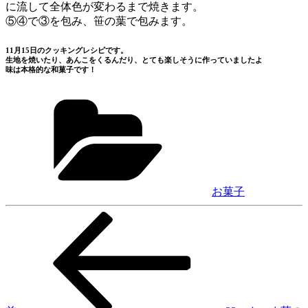
に流して全体色が変わるまで焼きます。
⑤④で③を包み、笹の葉で包みます。
11月15日のクッキングレシピです。
生地を焼いたり、あんこをくるんだり、とても楽しそうに作っていましたよ
味は本格的な和菓子です！
カ
テ
ゴ
リ
ー
お菓子
前
投
の
稿
投
稿
ナ
ビ