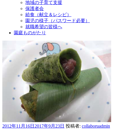
地域の子育て支援
保護者会
給食（献立＆レシピ）
園児の様子（パスワード必要）
就職希望の皆様へ
園庭ものがたり
投
2012年11月16日
2017年9月23日
投稿者:
collaboruadmin