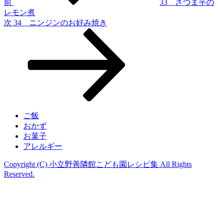
ゲ
前
33 さつま芋の
レモン煮
ー
次
次
34 ニンジンのお好み焼き
シ
の
投
ョ
稿
ン
ご飯
おかず
お菓子
アレルギー
Copyright (C) 小立野善隣館こども園レシピ集 All Rights
Reserved.