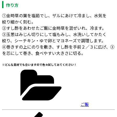
作り方
①金時草の葉を塩茹でし、ザルにあけて冷まし、水気を
絞り細かく刻む。
②すし酢をあわせたご飯に金時草を混ぜいれ、冷ます。
③玉葱はみじん切りにして塩もみし、水洗いしてかたく
絞り、シーチキン・ゆで卵とマヨネーズで調理します。
④巻きすの上にのりを敷き、すし酢を手前２／３に広げ、③
を芯にして巻き、食べやすい大きさに切る。
※どんな具材でも合いますので色々試してみてください！
カ
テ
ゴ
リ
ー
ご飯
投
前