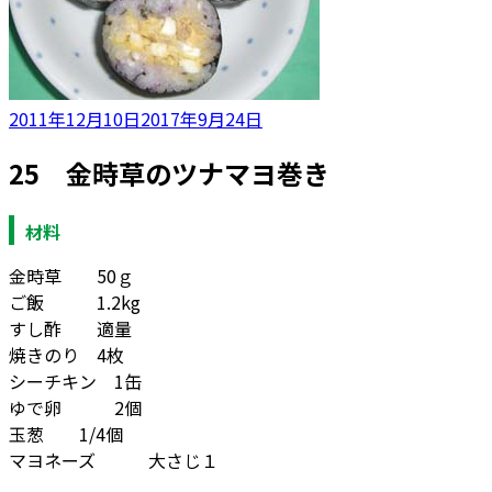
投
2011年12月10日
2017年9月24日
稿
25 金時草のツナマヨ巻き
日:
材料
金時草 50ｇ
ご飯 1.2kg
すし酢 適量
焼きのり 4枚
シーチキン 1缶
ゆで卵 2個
玉葱 1/4個
マヨネーズ 大さじ１