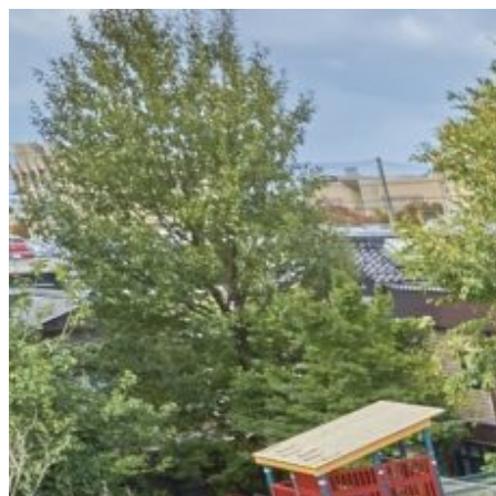
コ
ン
テ
ン
ツ
へ
ス
キ
ッ
プ