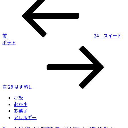
の
稿
投
ナ
稿
ビ
前
24 スイート
ゲ
ポテト
ー
次
の
シ
投
ョ
稿
ン
次
26 はす蒸し
ご飯
おかず
お菓子
アレルギー