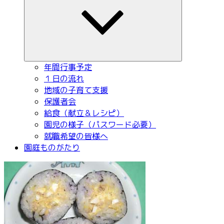
メ
ニ
ュ
ー
を
展
開
年間行事予定
１日の流れ
地域の子育て支援
保護者会
給食（献立＆レシピ）
園児の様子（パスワード必要）
就職希望の皆様へ
園庭ものがたり