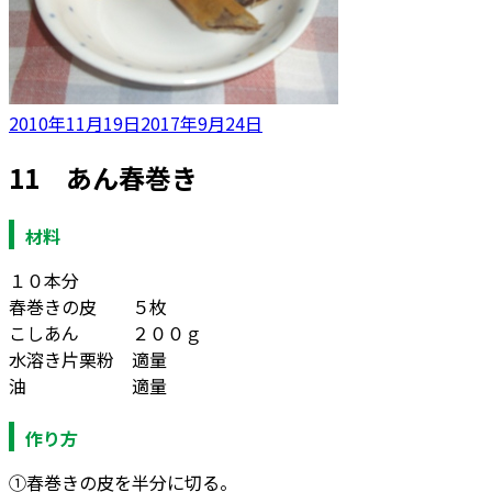
投
2010年11月19日
2017年9月24日
稿
11 あん春巻き
日:
材料
１０本分
春巻きの皮 ５枚
こしあん ２００ｇ
水溶き片栗粉 適量
油 適量
作り方
①春巻きの皮を半分に切る。