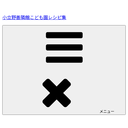
コ
ン
小立野善隣館こども園レシピ集
テ
ン
ツ
へ
ス
キ
ッ
プ
メニュー