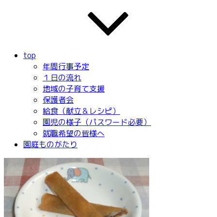
top
年間行事予定
１日の流れ
地域の子育て支援
保護者会
給食（献立＆レシピ）
園児の様子（パスワード必要）
就職希望の皆様へ
園庭ものがたり