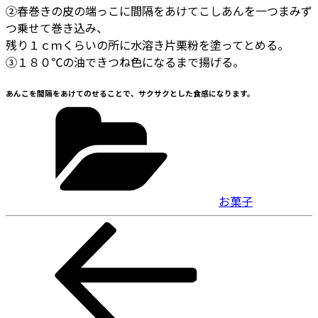
②春巻きの皮の端っこに間隔をあけてこしあんを一つまみず
つ乗せて巻き込み、
残り１ｃｍくらいの所に水溶き片栗粉を塗ってとめる。
③１８０℃の油できつね色になるまで揚げる。
あんこを間隔をあけてのせることで、サクサクとした食感になります。
カ
テ
ゴ
リ
ー
お菓子
投
前
の
稿
投
ナ
稿
ビ