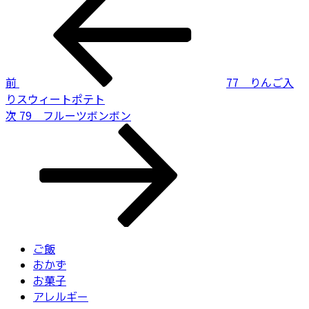
の
稿
投
ナ
稿
ビ
前
77 りんご入
ゲ
りスウィートポテト
ー
次
次
79 フルーツボンボン
の
シ
投
ョ
稿
ン
ご飯
おかず
お菓子
アレルギー