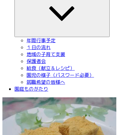
メ
ニ
ュ
ー
を
展
開
年間行事予定
１日の流れ
地域の子育て支援
保護者会
給食（献立＆レシピ）
園児の様子（パスワード必要）
就職希望の皆様へ
園庭ものがたり