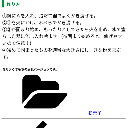
作り方
①鍋にＡを入れ、泡だて器でよくかき混ぜる。
②①を火にかけ、木べらでかき混ぜる。
③②が固まり始め、もったりとしてきたら火を止め、水で塗
らした器に流し入れ冷ます。(※固まり始めると、焦げやす
いので注意！)
④冷めて固まったものを適当な大きさにし、きな粉をまぶ
す。
ミルクくずもちの豆乳バージョンです。
カ
テ
ゴ
リ
ー
お菓子
投
前