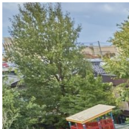
コ
ン
テ
ン
ツ
へ
ス
キ
ッ
プ