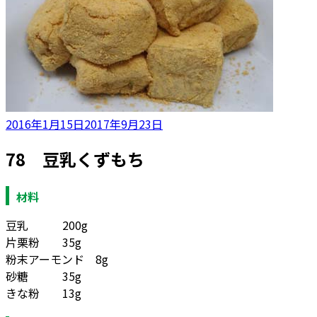
投
2016年1月15日
2017年9月23日
稿
78 豆乳くずもち
日:
材料
豆乳 200g
片栗粉 35g
粉末アーモンド 8g
砂糖 35g
きな粉 13g