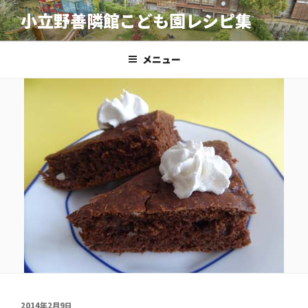
コ
小立野善隣館こども園レシピ集
ン
テ
ン
メニュー
ツ
へ
ス
キ
ッ
プ
投
2014年2月9日