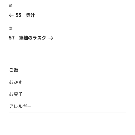
投
前
前
稿
の
55 呉汁
ナ
投
ビ
稿
次
次
ゲ
の
57 車麩のラスク
ー
投
稿
シ
ョ
ン
ご飯
おかず
お菓子
アレルギー