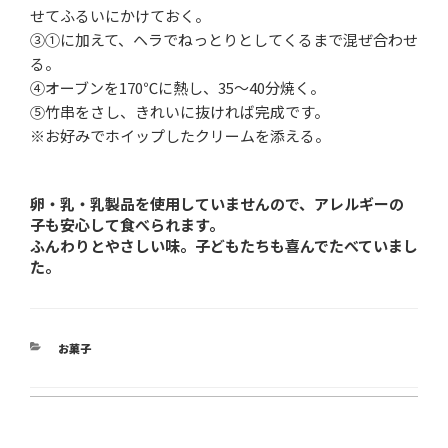
せてふるいにかけておく。
③①に加えて、ヘラでねっとりとしてくるまで混ぜ合わせ
る。
④オーブンを170℃に熱し、35～40分焼く。
⑤竹串をさし、きれいに抜ければ完成です。
※お好みでホイップしたクリームを添える。
卵・乳・乳製品を使用していませんので、アレルギーの
子も安心して食べられます。
ふんわりとやさしい味。子どもたちも喜んでたべていまし
た。
カ
お菓子
テ
ゴ
リ
ー